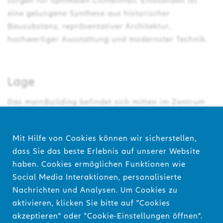
sorgen für optimalen Lichteinfall. Entstanden ist
eine gelungene Synthese aus historischer
Bausubstanz, repräsentativer Architektur,
hochwertiger Ausstattung und modernster Technik.
Lage
Das mainBuilding befindet sich mitten im Zentrum
der Finanzmetropole Frankfurt am Main, in Top-
Lage, direkt an der Taunusanlage und gegenüber
Mit Hilfe von Cookies können wir sicherstellen,
der Alten Oper. Es ist wesentlicher Teil des
dass Sie das beste Erlebnis auf unserer Website
Bankenviertels. Die Fußgängerzone und das
haben. Cookies ermöglichen Funktionen wie
internationale Geschäftsviertel im Westend
Social Media Interaktionen, personalisierte
schließen sich unmittelbar an das mainBuilding an.
Nachrichten und Analysen. Um Cookies zu
Zwischen großzügigen Boulevards, schön
aktivieren, klicken Sie bitte auf "Cookies
angelegten Plätzen und Parkanlagen treffen stilvolle
akzeptieren" oder "Cookie-Einstellungen öffnen".