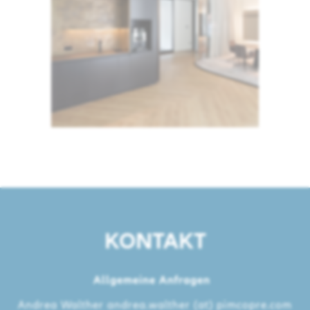
KONTAKT
Allgemeine Anfragen
Andrea Walther
andrea.walther (at) pimcopre.com