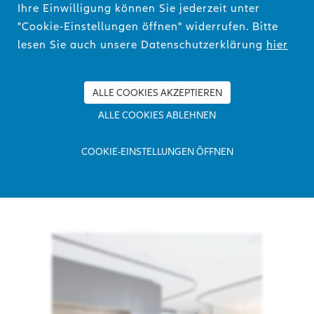
Altbauten auf moderne Architektur und imposante
Ihre Einwilligung können Sie jederzeit unter
Hochhäuser. Doch nicht nur das erstklassige
"Cookie-Einstellungen öffnen" widerrufen. Bitte
Ambiente und die renommierte Nachbarschaft
lesen Sie auch unsere Datenschutzerklärung
hier
machen das an der Taunusanlage gelegene
mainBuilding zu einer idealen Business-Adresse,
sondern auch die Anbindung an das öffentliche
ALLE COOKIES AKZEPTIEREN
Verkehrsnetz, an Hauptbahnhof und Flughafen wie
ALLE COOKIES ABLEHNEN
auch an die wichtigen Verkehrsadern der Stadt
sorgen dafür, dass regionale, nationale und
COOKIE-EINSTELLUNGEN ÖFFNEN
internationale Ziele schnell erreichbar sind.