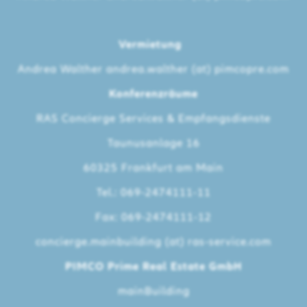
Vermietung
Andrea Walther
andrea.walther (at) pimcopre.com
Konferenzräume
RAS Concierge Services & Empfangsdienste
Taunusanlage 16
60325 Frankfurt am Main
Tel.: 069-2474111-11
Fax: 069-2474111-12
concierge.mainbuilding (at) ras-service.com
PIMCO Prime Real Estate GmbH
mainBuilding