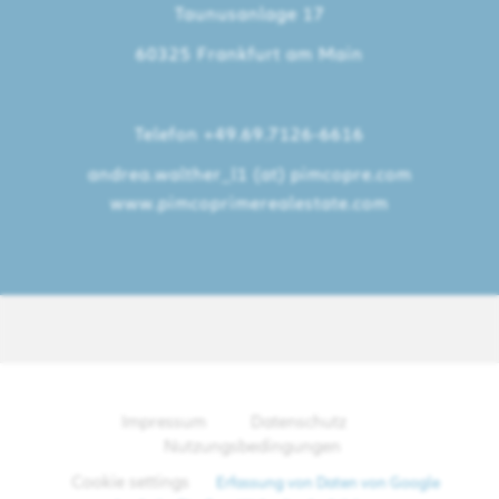
Taunusanlage 17
60325 Frankfurt am Main
Telefon +49.69.7126-6616
andrea.walther_l1 (at) pimcopre.com
www.pimcoprimerealestate.com
Impressum
Datenschutz
Nutzungsbedingungen
Cookie settings
Erfassung von Daten von Google