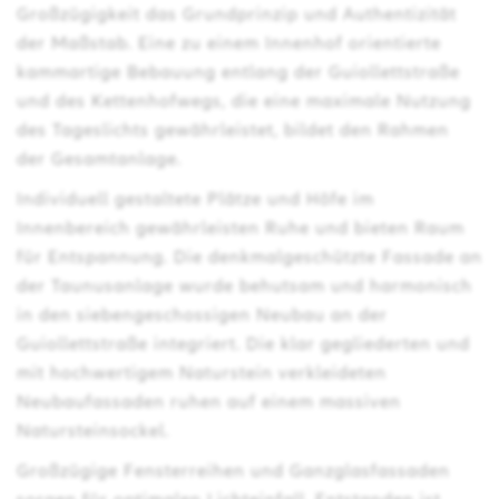
Großzügigkeit das Grundprinzip und Authentizität
der Maßstab. Eine zu einem Innenhof orientierte
kammartige Bebauung entlang der Guiollettstraße
und des Kettenhofwegs, die eine maximale Nutzung
des Tageslichts gewährleistet, bildet den Rahmen
der Gesamtanlage.
Individuell gestaltete Plätze und Höfe im
Innenbereich gewährleisten Ruhe und bieten Raum
für Entspannung. Die denkmalgeschützte Fassade an
der Taunusanlage wurde behutsam und harmonisch
in den siebengeschossigen Neubau an der
Guiollettstraße integriert. Die klar gegliederten und
mit hochwertigem Naturstein verkleideten
Neubaufassaden ruhen auf einem massiven
Natursteinsockel.
Großzügige Fensterreihen und Ganzglasfassaden