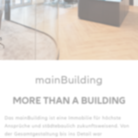
mainBuilding
MORE THAN A BUILDING
Das mainBuilding ist eine Immobilie für höchste
Ansprüche und städtebaulich zukunftsweisend. Von
der Gesamtgestaltung bis ins Detail war